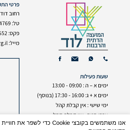
פרטי התק
רחוב דוד המל
טל: 08-9224769
פקס: 08-9235552
מייל: Neomi@mdlod.org.il
שעות פעילות
ימים א – ה : 09:00 - 13:00
ימים א + ג: 16:00 - 17:30 (בנוסף)
ימי שישי : אין קבלת קהל
ערבי חגים : אין קבלת קהל
אנו משתמשים בקובצי Cookie כדי לשפר את חוויית המשתמש שלך באתר שלנו. על ידי גלישה באתר זה, הנך מסכים לשימוש שלנו בקובצי Cookie.