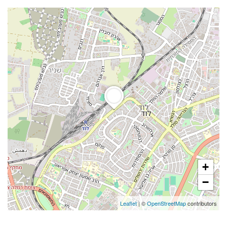
+
−
Leaflet
| ©
OpenStreetMap
contributors