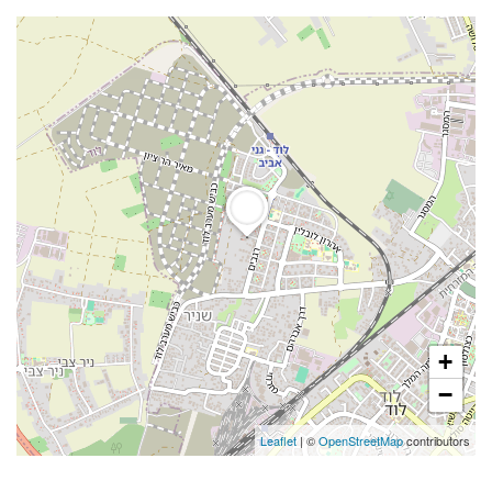
+
−
Leaflet
| ©
OpenStreetMap
contributors