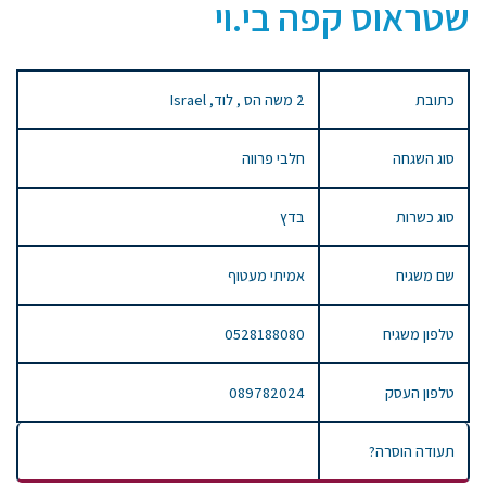
שטראוס קפה בי.וי
כתובת
2 משה הס , לוד, Israel
סוג השגחה
חלבי פרווה
סוג כשרות
בדץ
שם משגיח
אמיתי מעטוף
טלפון משגיח
0528188080
טלפון העסק
089782024
תעודה הוסרה?