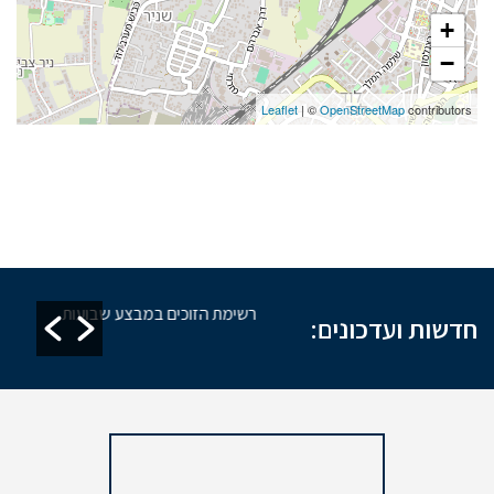
+
−
Leaflet
| ©
OpenStreetMap
contributors
חזקת מקוואות
רשימת הזוכים במבצע שבועות
חדשות ועדכונים: