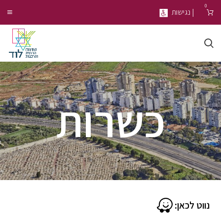
0
| נגישות
כשרות
נווט לכאן: