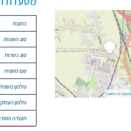
מסעדת האווז 
כתובת
סוג השגחה
סוג כשרות
שם משגיח
טלפון משגיח
Leaflet
| ©
OpenS
טלפון העסק
תעודה הוסר