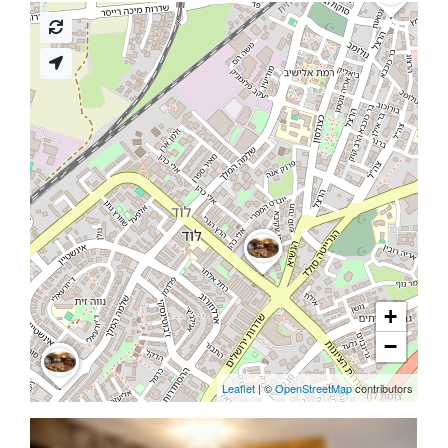
+
−
Leaflet
| ©
OpenStreetMap
contributors