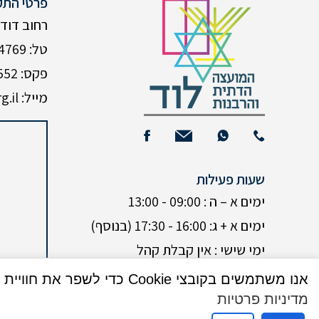
פרטי התק
רחוב דוד המל
טל: 08-9224769
פקס: 08-9235552
מייל: Neomi@mdlod.org.il
שעות פעילות
ימים א – ה : 09:00 - 13:00
ימים א + ג: 16:00 - 17:30 (בנוסף)
ימי שישי : אין קבלת קהל
ערבי חגים : אין קבלת קהל
אנו משתמשים בקובצי Cookie כדי לשפר את חוויית המשתמש שלך באתר שלנו. על ידי גלישה באתר זה, הנך מסכים לשימוש שלנו בקובצי Cookie.
מדיניות פרטיות