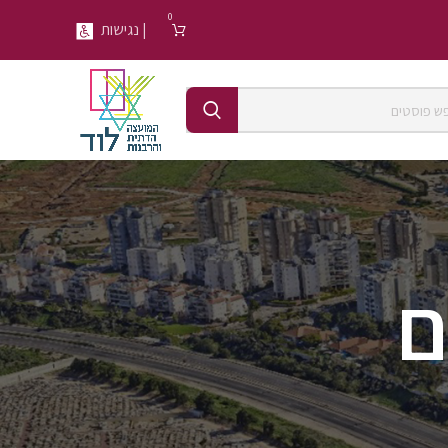
0
| נגישות
ם